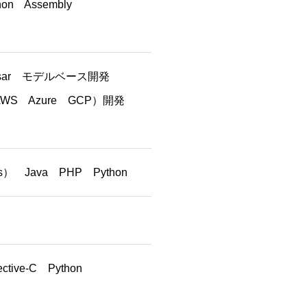
hon Assembly
Autosar モデルベース開発
S Azure GCP）開発
.js） Java PHP Python
ctive-C Python